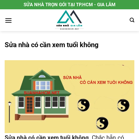
Chuyển
SỬA NHÀ TRỌN GÓI TẠI TP.HCM - GIA LÂM
đến
nội
dung
Sửa nhà có cần xem tuổi không
Sửa nhà có cần xem tuổi không
. Chắc hẵn có