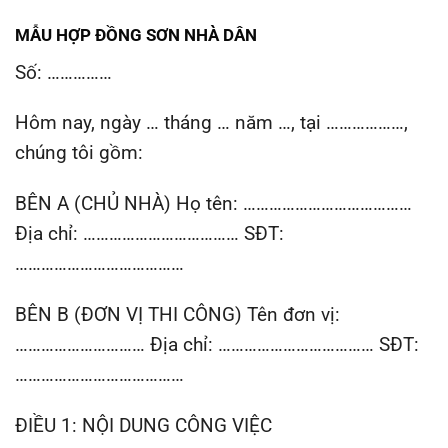
MẪU HỢP ĐỒNG SƠN NHÀ DÂN
Số: ……………
Hôm nay, ngày … tháng … năm …, tại ………………,
chúng tôi gồm:
BÊN A (CHỦ NHÀ) Họ tên: …………………………………
Địa chỉ: ……………………………… SĐT:
…………………………………
BÊN B (ĐƠN VỊ THI CÔNG) Tên đơn vị:
………………………… Địa chỉ: ……………………………… SĐT:
…………………………………
ĐIỀU 1: NỘI DUNG CÔNG VIỆC