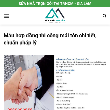
Chuyển
SỬA NHÀ TRỌN GÓI TẠI TP.HCM - GIA LÂM
đến
nội
dung
Mẫu hợp đồng thi công mái tôn chi tiết,
chuẩn pháp lý