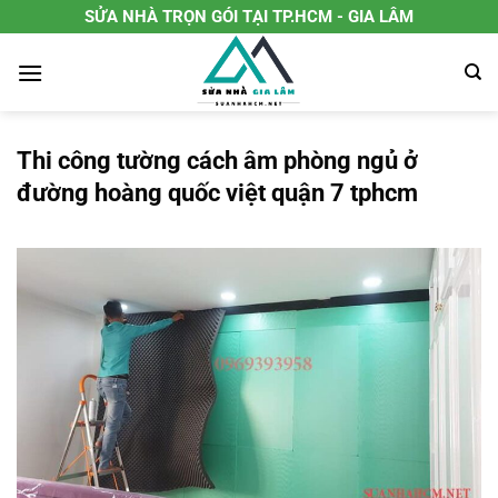
Chuyển
SỬA NHÀ TRỌN GÓI TẠI TP.HCM - GIA LÂM
đến
nội
dung
Thi công tường cách âm phòng ngủ ở
đường hoàng quốc việt quận 7 tphcm