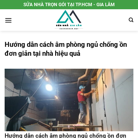
Chuyển
SỬA NHÀ TRỌN GÓI TẠI TP.HCM - GIA LÂM
đến
nội
dung
Hướng dẫn cách âm phòng ngủ chống ồn
đơn giản tại nhà hiệu quả
Hướng dẫn cách âm phòng ngủ chống ồn đơn