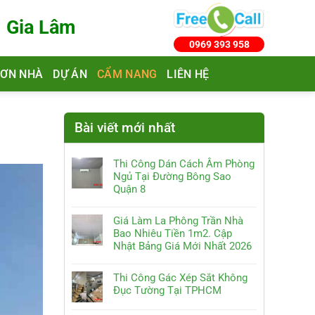
- Gia Lâm
0969 393 958
SƠN NHÀ
DỰ ÁN
CẨM NANG
LIÊN HỆ
Bài viết mới nhất
Thi Công Dán Cách Âm Phòng
Ngủ Tại Đường Bông Sao
Quận 8
Giá Làm La Phông Trần Nhà
Bao Nhiêu Tiền 1m2. Cập
Nhật Bảng Giá Mới Nhất 2026
Thi Công Gác Xép Sắt Không
Đục Tường Tại TPHCM