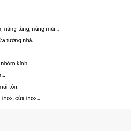
ền, nâng tầng, nâng mái…
ửa tường nhà.
 nhôm kính.
ôn…
mái tôn.
g inox, cửa inox…