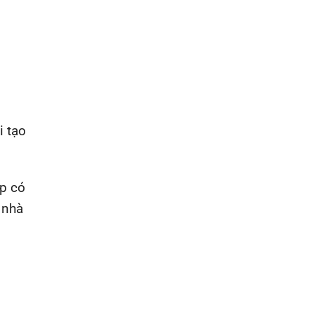
i tạo
ẹp có
 nhà