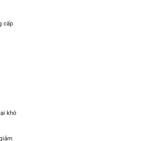
g cấp
ại khó
 giảm