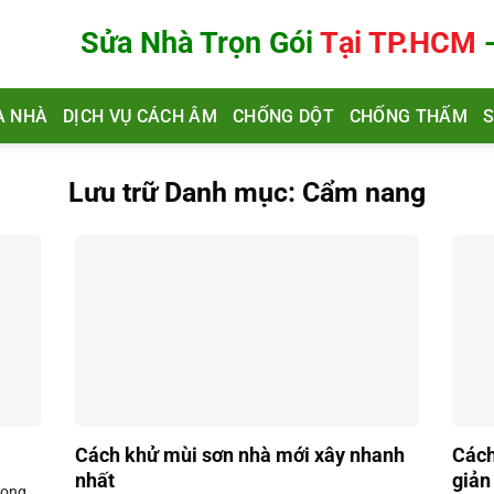
Sửa Nhà Trọn Gói
Tại TP.HCM
A NHÀ
DỊCH VỤ CÁCH ÂM
CHỐNG DỘT
CHỐNG THẤM
Lưu trữ Danh mục:
Cẩm nang
Cách khử mùi sơn nhà mới xây nhanh
Cách
nhất
giản
rọng