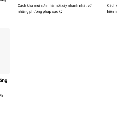
Cách khử mùi sơn nhà mới xây nhanh nhất với
Cách 
những phương pháp cực kỳ...
hiện n
hống
ơn